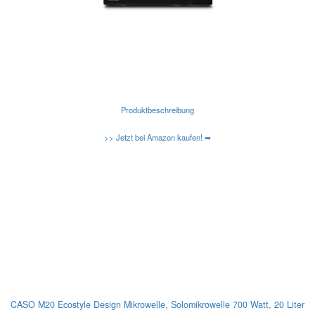
Produktbeschreibung
>> Jetzt bei Amazon kaufen! ➥
Kennen Sie schon die neuen Amazon Basic Mikrowellen?
Caso-Design-Mikrowellen
CASO M20 Ecostyle Design Mikrowelle, Solomikrowelle 700 Watt, 20 Liter