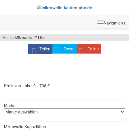
Toggle
Navigation
navigatio
Home
» Mikrowelle 17 Liter
Teilen
Tweet
Teilen
Produktfilter - schneller finden was Sie suchen
Preis von - bis :
0
-
708
€
Marke
Mikrowelle Kapazitäten