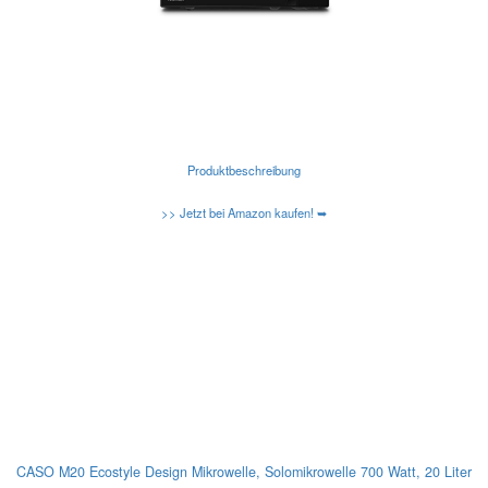
Produktbeschreibung
>> Jetzt bei Amazon kaufen! ➥
Kennen Sie schon die neuen Amazon Basic Mikrowellen?
Caso-Design-Mikrowellen
CASO M20 Ecostyle Design Mikrowelle, Solomikrowelle 700 Watt, 20 Liter