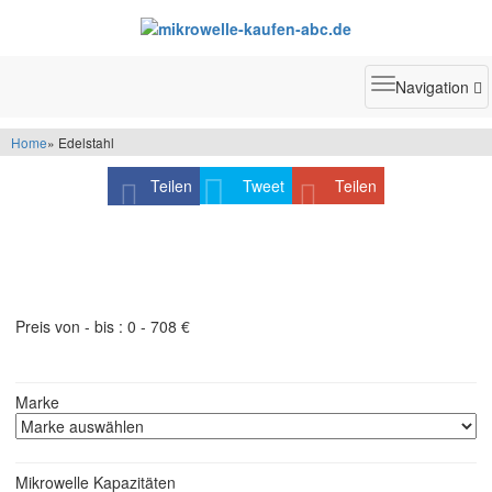
Toggle
Navigation
navigatio
Home
» Edelstahl
Teilen
Tweet
Teilen
Produktfilter - schneller finden was Sie suchen
Preis von - bis :
0
-
708
€
Marke
Mikrowelle Kapazitäten