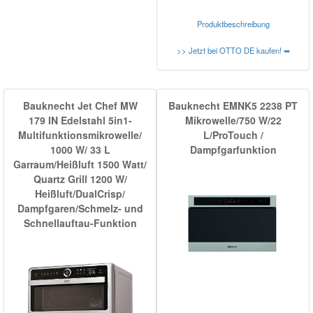
Produktbeschreibung
>> Jetzt bei OTTO DE kaufen! ➥
Bauknecht Jet Chef MW
Bauknecht EMNK5 2238 PT
179 IN Edelstahl 5in1-
Mikrowelle/750 W/22
Multifunktionsmikrowelle/
L/ProTouch /
1000 W/ 33 L
Dampfgarfunktion
Garraum/Heißluft 1500 Watt/
Quartz Grill 1200 W/
Heißluft/DualCrisp/
Dampfgaren/Schmelz- und
Schnellauftau-Funktion