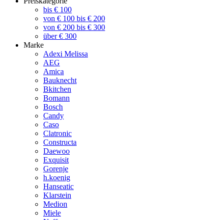
Preiskategorie
bis € 100
von € 100 bis € 200
von € 200 bis € 300
über € 300
Marke
Adexi Melissa
AEG
Amica
Bauknecht
Bkitchen
Bomann
Bosch
Candy
Caso
Clatronic
Constructa
Daewoo
Exquisit
Gorenje
h.koenig
Hanseatic
Klarstein
Medion
Miele