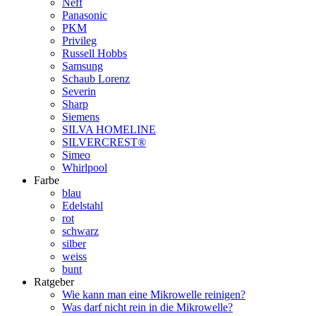
Neff
Panasonic
PKM
Privileg
Russell Hobbs
Samsung
Schaub Lorenz
Severin
Sharp
Siemens
SILVA HOMELINE
SILVERCREST®
Simeo
Whirlpool
Farbe
blau
Edelstahl
rot
schwarz
silber
weiss
bunt
Ratgeber
Wie kann man eine Mikrowelle reinigen?
Was darf nicht rein in die Mikrowelle?