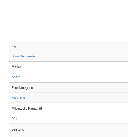
Typ
Solo-Mikrowelle
Marke
Sharp
Preiskategorie
bis € 100
Mikrowelle Kapazität
20 l
Leistung