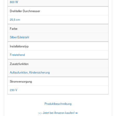
800 W
Drehteller Durchmesser
25,5 cm
Farbe
Silber/Edelstahl
Installationstyp
Freistehend
Zusatzfunktion
Auftaufunktion
,
Kindersicherung
Stromversorgung
230 V
Produktbeschreibung
>> Jetzt bei Amazon kaufen! ➥