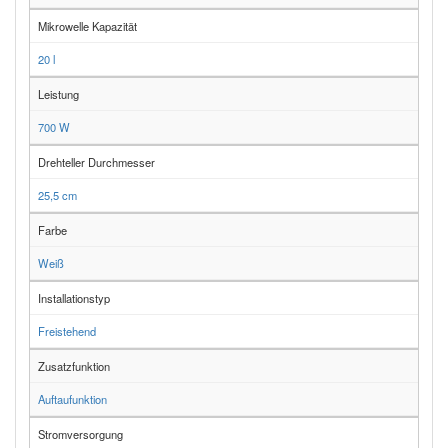
Mikrowelle Kapazität
20 l
Leistung
700 W
Drehteller Durchmesser
25,5 cm
Farbe
Weiß
Installationstyp
Freistehend
Zusatzfunktion
Auftaufunktion
Stromversorgung