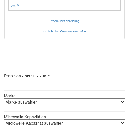
230 V
Produktbeschreibung
>> Jetzt bei Amazon kaufen! ➥
Produktfilter - schneller finden was Sie suchen
Preis von - bis :
0
-
708
€
Marke
Mikrowelle Kapazitäten