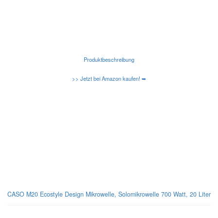
Produktbeschreibung
>> Jetzt bei Amazon kaufen! ➥
Kennen Sie schon die neuen Amazon Basic Mikrowellen?
Caso-Design-Mikrowellen
CASO M20 Ecostyle Design Mikrowelle, Solomikrowelle 700 Watt, 20 Liter