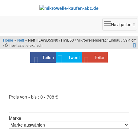
Toggle
Navigation
navigatio
Home
»
Neff
» Neff HLAWD53N0 / HWB53 / Mikrowellengerät / Einbau / 59,4 cm
/ Öffner-Taste, elektrisch
Teilen
Tweet
Teilen
Produktfilter - schneller finden was Sie suchen
Preis von - bis :
0
-
708
€
Marke