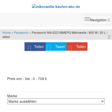
Toggle
Navigation
navigatio
Home
»
Panasonic
» Panasonic NN-E221MMEPG Mikrowelle / 800 W / 20 L /
silber
Teilen
Tweet
Teilen
Produktfilter - schneller finden was Sie suchen
Preis von - bis :
0
-
708
€
Marke