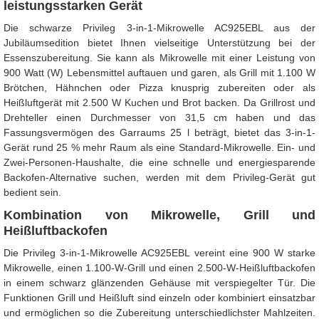
leistungsstarken Gerät
Die schwarze Privileg 3-in-1-Mikrowelle AC925EBL aus der
Jubiläumsedition bietet Ihnen vielseitige Unterstützung bei der
Essenszubereitung. Sie kann als Mikrowelle mit einer Leistung von
900 Watt (W) Lebensmittel auftauen und garen, als Grill mit 1.100 W
Brötchen, Hähnchen oder Pizza knusprig zubereiten oder als
Heißluftgerät mit 2.500 W Kuchen und Brot backen. Da Grillrost und
Drehteller einen Durchmesser von 31,5 cm haben und das
Fassungsvermögen des Garraums 25 l beträgt, bietet das 3-in-1-
Gerät rund 25 % mehr Raum als eine Standard-Mikrowelle. Ein- und
Zwei-Personen-Haushalte, die eine schnelle und energiesparende
Backofen-Alternative suchen, werden mit dem Privileg-Gerät gut
bedient sein.
Kombination von Mikrowelle, Grill und
Heißluftbackofen
Die Privileg 3-in-1-Mikrowelle AC925EBL vereint eine 900 W starke
Mikrowelle, einen 1.100-W-Grill und einen 2.500-W-Heißluftbackofen
in einem schwarz glänzenden Gehäuse mit verspiegelter Tür. Die
Funktionen Grill und Heißluft sind einzeln oder kombiniert einsatzbar
und ermöglichen so die Zubereitung unterschiedlichster Mahlzeiten.