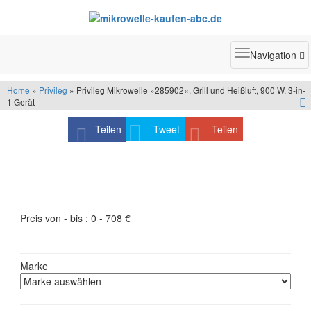
Toggle
Navigation
navigatio
Home
»
Privileg
» Privileg Mikrowelle »285902«, Grill und Heißluft, 900 W, 3-in-
1 Gerät
Teilen
Tweet
Teilen
Produktfilter - schneller finden was Sie suchen
Preis von - bis :
0
-
708
€
Marke