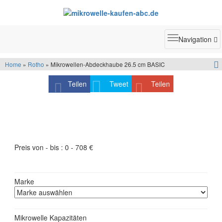
Toggle
Navigation
navigatio
Home
»
Rotho
» Mikrowellen-Abdeckhaube 26.5 cm BASIC
Teilen
Tweet
Teilen
Produktfilter - schneller finden was Sie suchen
Preis von - bis :
0
-
708
€
Marke
Mikrowelle Kapazitäten