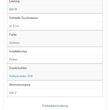
Leistung
850 W
Drehteller Durchmesser
31,5 cm
Farbe
Schwarz
Installationstyp
Einbau
Zusatzfunktion
Auftaufunktion
,
Grill
Stromversorgung
230 V
Produktbeschreibung