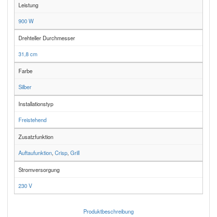
Leistung
900 W
Drehteller Durchmesser
31,8 cm
Farbe
Silber
Installationstyp
Freistehend
Zusatzfunktion
Auftaufunktion
,
Crisp
,
Grill
Stromversorgung
230 V
Produktbeschreibung