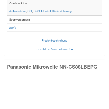
Zusatzfunktion
Auftaufunktion
,
Grill
,
Heißluft/Umluft
,
Kindersicherung
Stromversorgung
230 V
Produktbeschreibung
>> Jetzt bei Amazon kaufen! ➥
Panasonic Mikrowelle NN-CS88LBEPG