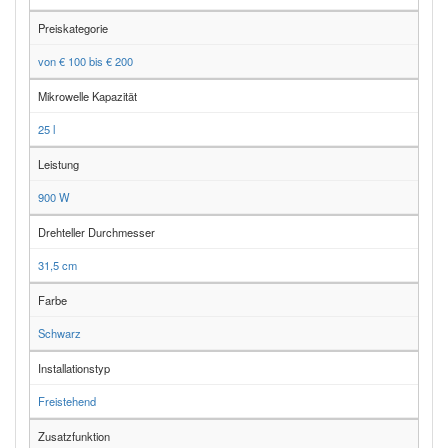
Preiskategorie
von € 100 bis € 200
Mikrowelle Kapazität
25 l
Leistung
900 W
Drehteller Durchmesser
31,5 cm
Farbe
Schwarz
Installationstyp
Freistehend
Zusatzfunktion