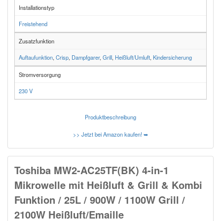
Installationstyp
Freistehend
Zusatzfunktion
Auftaufunktion
,
Crisp
,
Dampfgarer
,
Grill
,
Heißluft/Umluft
,
Kindersicherung
Stromversorgung
230 V
Produktbeschreibung
>> Jetzt bei Amazon kaufen! ➥
Toshiba MW2-AC25TF(BK) 4-in-1
Mikrowelle mit Heißluft & Grill & Kombi
Funktion / 25L / 900W / 1100W Grill /
2100W Heißluft/Emaille