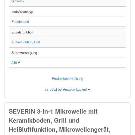
Schwarz
Installationstyp
Freistehend
Zusatzfunktion
Auftaufunktion
,
Grill
Stromversorgung
230 V
Produktbeschreibung
>> Jetzt bei Amazon kaufen! ➥
SEVERIN 3-in-1 Mikrowelle mit
Keramikboden, Grill und
Heißluftfunktion, Mikrowellengerät,