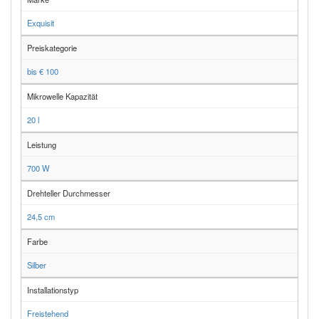
Exquisit
Preiskategorie
bis € 100
Mikrowelle Kapazität
20 l
Leistung
700 W
Drehteller Durchmesser
24,5 cm
Farbe
Silber
Installationstyp
Freistehend