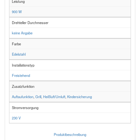
Leistung
900 W
Drehteller Durchmesser
keine Angabe
Farbe
Edelstahl
Installationstyp
Freistehend
Zusatzfunktion
Auftaufunktion
,
Grill
,
Heißluft/Umluft
,
Kindersicherung
Stromversorgung
230 V
Produktbeschreibung