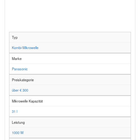
Typ
Kombi-Mikrowelle
Marke
Panasonic
Preiskategorie
über € 300
Mikrowelle Kapazität
31 l
Leistung
1000 W