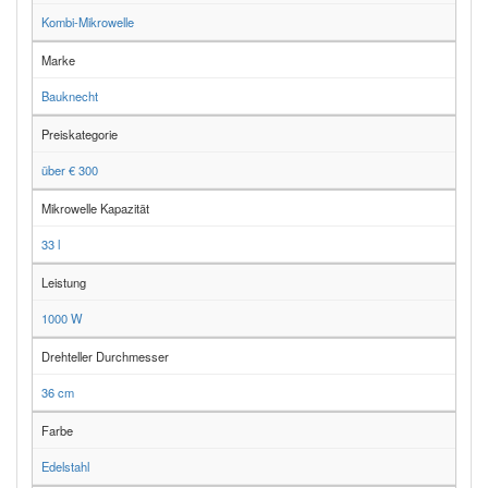
Kombi-Mikrowelle
Marke
Bauknecht
Preiskategorie
über € 300
Mikrowelle Kapazität
33 l
Leistung
1000 W
Drehteller Durchmesser
36 cm
Farbe
Edelstahl