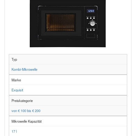
Typ
Kombi-Mikrowelle
Marke
Exquisit
Preiskategorie
von € 100 bis € 200
Mikrowelle Kapazität
17 l