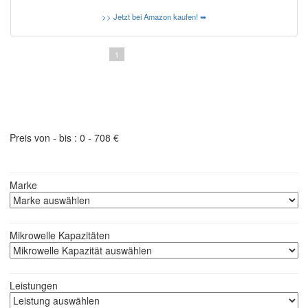
>> Jetzt bei Amazon kaufen! ➥
1
2
3
Produktfilter - schneller finden was Sie suchen
Preis von - bis :
0
-
708
€
Marke
Mikrowelle Kapazitäten
Leistungen