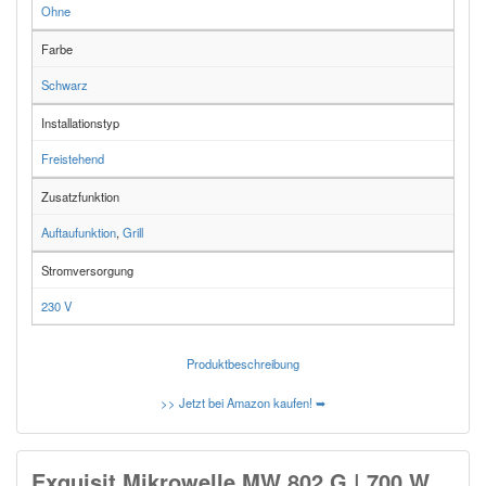
Ohne
Farbe
Schwarz
Installationstyp
Freistehend
Zusatzfunktion
Auftaufunktion
,
Grill
Stromversorgung
230 V
Produktbeschreibung
>> Jetzt bei Amazon kaufen! ➥
Exquisit Mikrowelle MW 802 G | 700 W