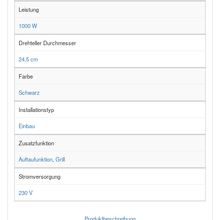
Leistung
1000 W
Drehteller Durchmesser
24,5 cm
Farbe
Schwarz
Installationstyp
Einbau
Zusatzfunktion
Auftaufunktion
,
Grill
Stromversorgung
230 V
Produktbeschreibung