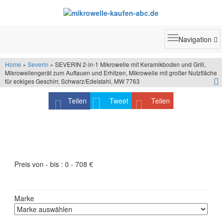
Toggle
Navigation
navigatio
Home
»
Severin
» SEVERIN 2-in-1 Mikrowelle mit Keramikboden und Grill,
Mikrowellengerät zum Auftauen und Erhitzen, Mikrowelle mit großer Nutzfläche
für eckiges Geschirr, Schwarz/Edelstahl, MW 7763
Teilen
Tweet
Teilen
Produktfilter - schneller finden was Sie suchen
Preis von - bis :
0
-
708
€
Marke