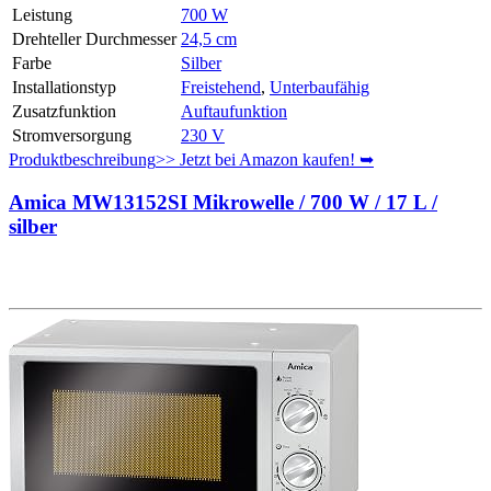
Leistung
700 W
Drehteller Durchmesser
24,5 cm
Farbe
Silber
Installationstyp
Freistehend
,
Unterbaufähig
Zusatzfunktion
Auftaufunktion
Stromversorgung
230 V
Produktbeschreibung
>> Jetzt bei Amazon kaufen! ➥
Amica MW13152SI Mikrowelle / 700 W / 17 L /
silber