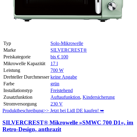
Typ
Solo-Mikrowelle
Marke
SILVERCREST®
Preiskategorie
bis € 100
Mikrowelle Kapazität
17 l
Leistung
700 W
Drehteller Durchmesser
keine Angabe
Farbe
grün
Installationstyp
Freistehend
Zusatzfunktion
Auftaufunktion
,
Kindersicherung
Stromversorgung
230 V
Produktbeschreibung
>> Jetzt bei Lidl DE kaufen! ➥
SILVERCREST® Mikrowelle »SMWC 700 D1«, im
Retro-Design, anthrazit