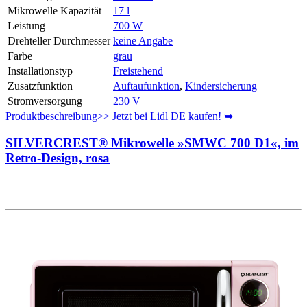
Mikrowelle Kapazität
17 l
Leistung
700 W
Drehteller Durchmesser
keine Angabe
Farbe
grau
Installationstyp
Freistehend
Zusatzfunktion
Auftaufunktion
,
Kindersicherung
Stromversorgung
230 V
Produktbeschreibung
>> Jetzt bei Lidl DE kaufen! ➥
SILVERCREST® Mikrowelle »SMWC 700 D1«, im
Retro-Design, rosa