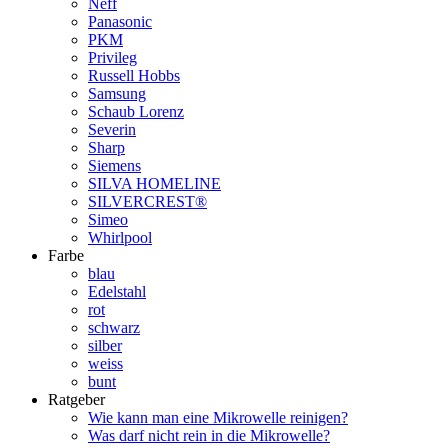
Neff
Panasonic
PKM
Privileg
Russell Hobbs
Samsung
Schaub Lorenz
Severin
Sharp
Siemens
SILVA HOMELINE
SILVERCREST®
Simeo
Whirlpool
Farbe
blau
Edelstahl
rot
schwarz
silber
weiss
bunt
Ratgeber
Wie kann man eine Mikrowelle reinigen?
Was darf nicht rein in die Mikrowelle?