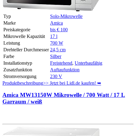
Typ
Solo-Mikrowelle
Marke
Amica
Preiskategorie
bis € 100
Mikrowelle Kapazität
17 l
Leistung
700 W
Drehteller Durchmesser
24,5 cm
Farbe
Silber
Installationstyp
Freistehend
,
Unterbaufähig
Zusatzfunktion
Auftaufunktion
Stromversorgung
230 V
Produktbeschreibung
>> Jetzt bei Lidl.de kaufen! ➥
Amica MW13150W Mikrowelle / 700 Watt / 17 L
Garraum / weiß