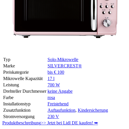
Typ
Solo-Mikrowelle
Marke
SILVERCREST®
Preiskategorie
bis € 100
Mikrowelle Kapazität
17 l
Leistung
700 W
Drehteller Durchmesser
keine Angabe
Farbe
rosa
Installationstyp
Freistehend
Zusatzfunktion
Auftaufunktion
,
Kindersicherung
Stromversorgung
230 V
Produktbeschreibung
>> Jetzt bei Lidl DE kaufen! ➥