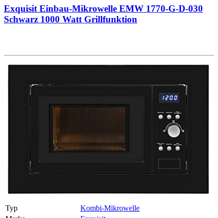
Exquisit Einbau-Mikrowelle EMW 1770-G-D-030
Schwarz 1000 Watt Grillfunktion
Typ
Kombi-Mikrowelle