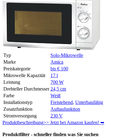
Typ
Solo-Mikrowelle
Marke
Amica
Preiskategorie
bis € 100
Mikrowelle Kapazität
17 l
Leistung
700 W
Drehteller Durchmesser
24,5 cm
Farbe
Weiß
Installationstyp
Freistehend
,
Unterbaufähig
Zusatzfunktion
Auftaufunktion
Stromversorgung
230 V
Produktbeschreibung
>> Jetzt bei Amazon kaufen! ➥
Produktfilter - schneller finden was Sie suchen