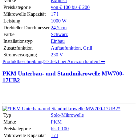
Marke
Exquisit
Preiskategorie
von € 100 bis € 200
Mikrowelle Kapazität
17 l
Leistung
1000 W
Drehteller Durchmesser
24,5 cm
Farbe
Schwarz
Installationstyp
Einbau
Zusatzfunktion
Auftaufunktion
,
Grill
Stromversorgung
230 V
Produktbeschreibung
>> Jetzt bei Amazon kaufen! ➥
PKM Unterbau- und Standmikrowelle MW700-
17UB2
Typ
Solo-Mikrowelle
Marke
PKM
Preiskategorie
bis € 100
Mikrowelle Kapazität
17 l