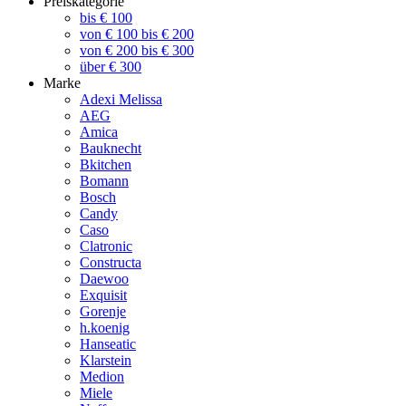
Preiskategorie
bis € 100
von € 100 bis € 200
von € 200 bis € 300
über € 300
Marke
Adexi Melissa
AEG
Amica
Bauknecht
Bkitchen
Bomann
Bosch
Candy
Caso
Clatronic
Constructa
Daewoo
Exquisit
Gorenje
h.koenig
Hanseatic
Klarstein
Medion
Miele