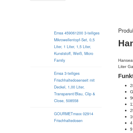
Mikrowellen-Geschirr
Produ
Emsa 459061200 3-teiliges
Mikrowellentopf-Set, 0,5
Han
Liter, 1 Liter, 1,5 Liter,
Kunststoff, Weiß, Micro
Family
Hanseat
Liter G
Emsa 3-teiliges
Funk
Frischhaltedosenseit mit
2
Deckel, 1,00 Liter,
G
Transparent/Blau, Clip &
9
Close, 508558
1
2
GOURMETmaxx 02914
1
Frischhaltedosen
4
9