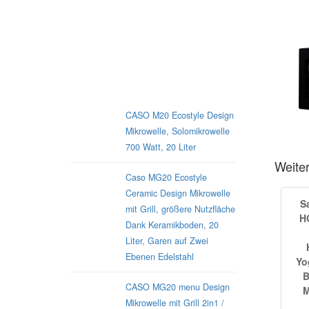
Kennen Sie schon die neuen
Amazon Basic Mikrowellen?
Caso-Design-Mikrowellen
CASO M20 Ecostyle Design
Mikrowelle, Solomikrowelle
700 Watt, 20 Liter
Weite
Caso MG20 Ecostyle
Ceramic Design Mikrowelle
S
mit Grill, größere Nutzfläche
H
Dank Keramikboden, 20
Liter, Garen auf Zwei
Ebenen Edelstahl
Yo
B
CASO MG20 menu Design
M
Mikrowelle mit Grill 2in1 /