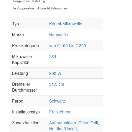
Sorgenfreie Bestellung
In Kooperation mit dem Affiliatepartner
Typ
Kombi-Mikrowelle
Marke
Hanseatic
Preiskategorie
von € 100 bis € 200
Mikrowelle
28 l
Kapazität
Leistung
900 W
Drehteller
31,5 cm
Durchmesser
Farbe
Schwarz
Installationstyp
Freistehend
Zusatzfunktion
Auftaufunktion
,
Crisp
,
Grill
,
Heißluft/Umluft
,