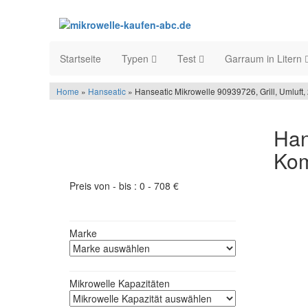
Startseite
Typen
Test
Garraum in Litern
Home
»
Hanseatic
» Hanseatic Mikrowelle 90939726, Grill, Umluft, 
Han
Produktfilter - schneller finden was
Kom
Sie suchen
Preis von - bis :
0
-
708
€
Marke
Mikrowelle Kapazitäten