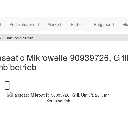
Preiskategorie
Marke
Farbe
Ratgeber
Bl
28 l, mit Kombibetrieb
seatic Mikrowelle 90939726, Grill,
bibetrieb