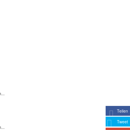
...
Teilen
Tweet
...