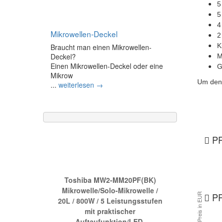
5
5
4
Mikrowellen-Deckel
2
K
Braucht man einen Mikrowellen-
Deckel?
M
Einen Mikrowellen-Deckel oder eine
G
Mikrow
Um den 
...
weiterlesen →
PR
Die neue Nr.1 bei Amazon:
Toshiba MW2-MM20PF(BK)
Mikrowelle/Solo-Mikrowelle /
PR
20L / 800W / 5 Leistungsstufen
mit praktischer
Auftaufunktion/LED-