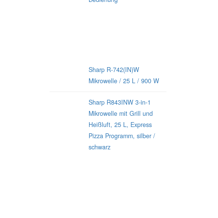
Sharp-Mikrowellen für jeden
Geschmack
Sharp R-742(IN)W
Mikrowelle / 25 L / 900 W
Sharp R843INW 3-in-1
Mikrowelle mit Grill und
Heißluft, 25 L, Express
Pizza Programm, silber /
schwarz