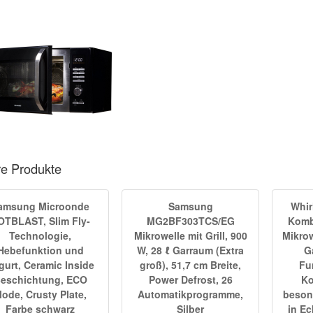
re Produkte
amsung Microonde
Samsung
Whir
OTBLAST, Slim Fly-
MG2BF303TCS/EG
Kombi
Technologie,
Mikrowelle mit Grill, 900
Mikrow
Hebefunktion und
W, 28 ℓ Garraum (Extra
G
gurt, Ceramic Inside
groß), 51,7 cm Breite,
Fu
eschichtung, ECO
Power Defrost, 26
Ko
ode, Crusty Plate,
Automatikprogramme,
beson
Farbe schwarz
Silber
in Ec