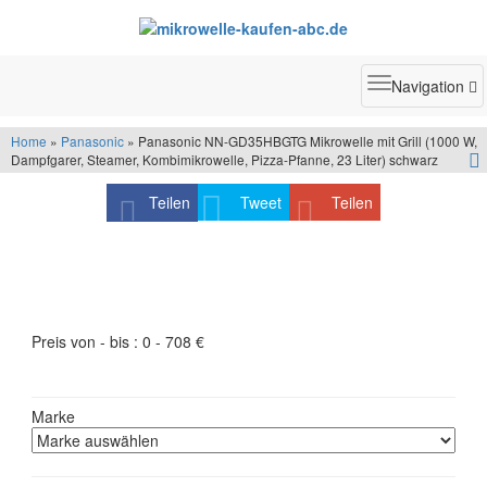
Toggle
Navigation
navigatio
Home
»
Panasonic
» Panasonic NN-GD35HBGTG Mikrowelle mit Grill (1000 W,
Dampfgarer, Steamer, Kombimikrowelle, Pizza-Pfanne, 23 Liter) schwarz
Teilen
Tweet
Teilen
Produktfilter - schneller finden was Sie suchen
Preis von - bis :
0
-
708
€
Marke